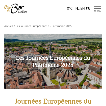
Panneau de gestion des cookies
Page
0°C
NL
EN
FR
MENU
météo
Accueil
/
Les Journées Européennes du Patrimoine 2025
Les Journées Européennes du
Patrimoine 2025
Journées Européennes du