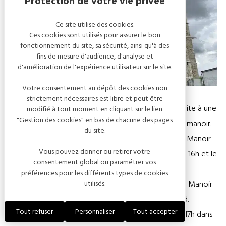
Ce site utilise des cookies.
Ces cookies sont utilisés pour assurer le bon
fonctionnement du site, sa sécurité, ainsi qu'à des
fins de mesure d'audience, d'analyse et
d'amélioration de l'expérience utilisateur sur le site.
Votre consentement au dépôt des cookies non
strictement nécessaires est libre et peut être
L’Association Rumilly, histoire et patrimoine vous invite à une
modifié à tout moment en cliquant sur le lien
"Gestion des cookies" en bas de chacune des pages
balade au cœur du patrimoine : entre l’église et le manoir.
du site.
Visites commentées de l’église Saint-Martin et du Manoir
Vous pouvez donner ou retirer votre
des Tourelles (départ de l’église) : le samedi à 14h et 16h et le
consentement global ou paramétrer vos
dimanche à 10h, 12h, 14h et 16h.
préférences pour les différents types de cookies
utilisés.
Un marché de l’artisanat et du terroir se tiendra au Manoir
des Tourelles de 10h à 18h tout le week-end.
Tout refuser
Personnaliser
Tout accepter
Gérard Piccioli donnera un concert le dimanche à 17h dans