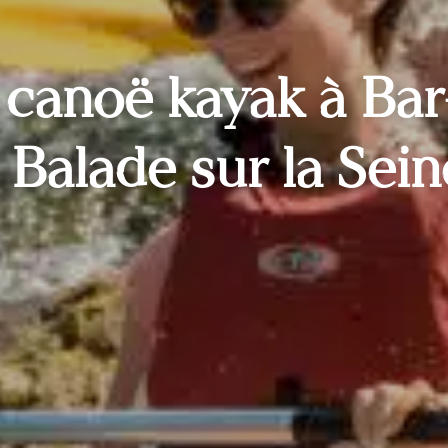
 canoë kayak à Bar
Balade sur la Sein