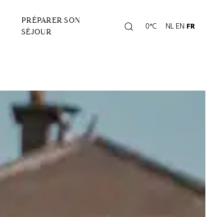
PRÉPARER SON
Rechercher
0°C
NL
EN
FR
Page
SÉJOUR
météo