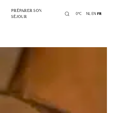
PRÉPARER SON
Rechercher
0°C
NL
EN
FR
Page
SÉJOUR
météo