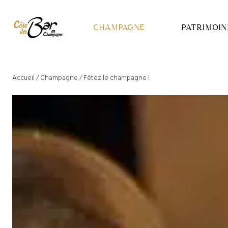
Panneau de gestion des cookies
CHAMPAGNE
PATRIMOIN
Accueil
/
Champagne
/
Fêtez le champagne !