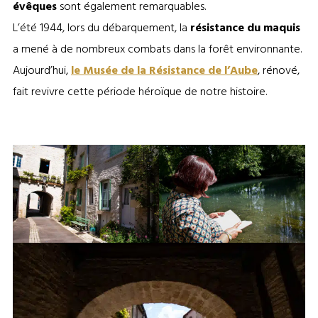
évêques
sont également remarquables.
L’été 1944, lors du débarquement, la
résistance du maquis
a mené à de nombreux combats dans la forêt environnante.
Aujourd’hui,
le Musée de la Résistance de l’Aube
, rénové,
fait revivre cette période héroïque de notre histoire.
Mussy-sur-Seine ®Franz
Mussy sous l’occupation ©OT
Pfifferling
Côte des Bar / Amélie Girou