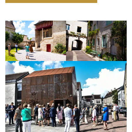
Mussy-sur-Seine ©Franz
Mussy-sur-Seine ®Franz
Pfifferling
Pfifferling