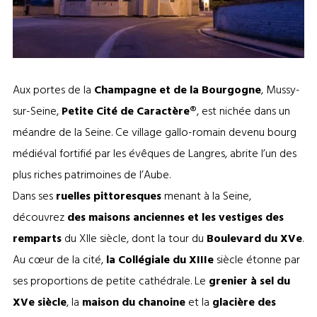
Collégiale de Mussy-sur-Seine ©Mairie de Musy-sur-Seine
Aux portes de la
Champagne et de la Bourgogne
, Mussy-
sur-Seine,
Petite Cité de Caractère®
, est nichée dans un
méandre de la Seine. Ce village gallo-romain devenu bourg
médiéval fortifié par les évêques de Langres, abrite l’un des
plus riches patrimoines de l’Aube.
Dans ses
ruelles pittoresques
menant à la Seine,
découvrez
des maisons anciennes et les vestiges des
remparts
du XIIe siècle, dont la tour du
Boulevard du XVe
.
Au cœur de la cité,
la Collégiale du XIIIe
siècle étonne par
ses proportions de petite cathédrale. Le
grenier à sel du
XVe siècle
, la
maison du chanoine
et la
glacière des