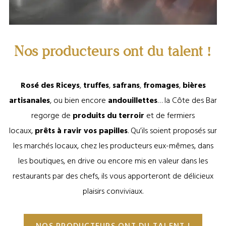
©Malice et Fromage Blanc
Nos producteurs ont du talent !
Rosé des Riceys
,
truffes
,
safrans
,
fromages
,
bières
artisanales
, ou bien encore
andouillettes
… la Côte des Bar
regorge de
produits du terroir
et de fermiers
locaux,
prêts à ravir vos papilles
. Qu’ils soient proposés sur
les marchés locaux, chez les producteurs eux-mêmes, dans
les boutiques, en drive ou encore mis en valeur dans les
restaurants par des chefs, ils vous apporteront de délicieux
plaisirs conviviaux.
NOS PRODUCTEURS ONT DU TALENT !