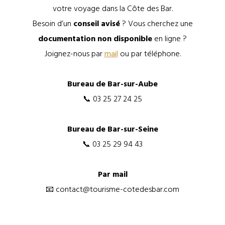
votre voyage dans la Côte des Bar.
Besoin d’un
conseil avisé
? Vous cherchez une
documentation non disponible
en ligne ?
Joignez-nous par
mail
ou par téléphone.
Bureau de Bar-sur-Aube
📞 03 25 27 24 25
Bureau de Bar-sur-Seine
📞 03 25 29 94 43
Par mail
📧 contact@tourisme-cotedesbar.com