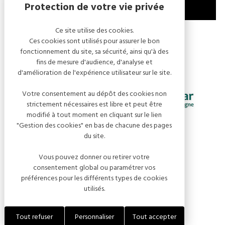
Ce site utilise des cookies.
MENTIONS LÉGALES
GESTION DES COOKIES
Ces cookies sont utilisés pour assurer le bon
fonctionnement du site, sa sécurité, ainsi qu'à des
fins de mesure d'audience, d'analyse et
d'amélioration de l'expérience utilisateur sur le site.
Votre consentement au dépôt des cookies non
strictement nécessaires est libre et peut être
modifié à tout moment en cliquant sur le lien
"Gestion des cookies" en bas de chacune des pages
du site.
Vous pouvez donner ou retirer votre
consentement global ou paramétrer vos
préférences pour les différents types de cookies
utilisés.
RÉALISATION KOREDGE
Tout refuser
Personnaliser
Tout accepter