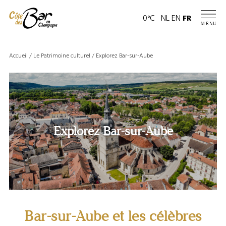
Panneau de gestion des cookies
Page
0°C
NL
EN
FR
MENU
météo
Accueil
/
Le Patrimoine culturel
/
Explorez Bar-sur-Aube
Explorez Bar-sur-Aube
Bar-sur-Aube et les célèbres