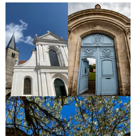
Bar-sur-Aube ©OT Côte des Bar
Presbytère ®Franz Pfifferling