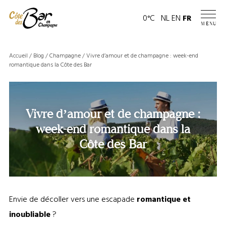
Panneau de gestion des cookies
Page
0°C
NL
EN
FR
MENU
météo
Accueil
/
Blog
/
Champagne
/
Vivre d’amour et de champagne : week-end
romantique dans la Côte des Bar
Vivre d’amour et de champagne :
week-end romantique dans la
Côte des Bar
Envie de décoller vers une escapade
romantique et
inoubliable
?