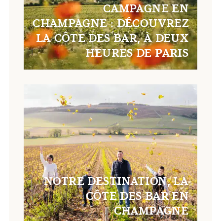
CAMPAGNE EN
CHAMPAGNE : DÉCOUVREZ
LA CÔTE DES BAR, À DEUX
HEURES DE PARIS
NOTRE DESTINATION, LA
CÔTE DES BAR EN
CHAMPAGNE