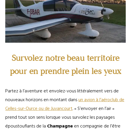
Avion Côte des Bar de l’aéroclub de Celles-sur-Ource
Survolez notre beau territoire
pour en prendre plein les yeux
Partez à l’aventure et envolez-vous littéralement vers de
nouveaux horizons en montant dans
un avion à l’aéroclub de
Celles-sur-Ource ou de Juvancourt
. « S’envoyer en l’air »
prend tout son sens lorsque vous survolez les paysages
époustouflants de la
Champagne
en compagnie de l’être