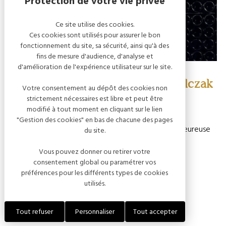
Ce site utilise des cookies.
Ces cookies sont utilisés pour assurer le bon
fonctionnement du site, sa sécurité, ainsi qu'à des
fins de mesure d'audience, d'analyse et
d'amélioration de l'expérience utilisateur sur le site.
Cave 11 : Champagne Pascal Walczak
Votre consentement au dépôt des cookies non
strictement nécessaires est libre et peut être
modifié à tout moment en cliquant sur le lien
Tout au long du week-end :
"Gestion des cookies" en bas de chacune des pages
Immersion de nos caves dans une atmosphère chaleureuse
du site.
Exposition de liège et de bouchons à Champagne,
Vous pouvez donner ou retirer votre
Expositions diverses artisanales,
consentement global ou paramétrer vos
préférences pour les différents types de cookies
Bar à champagne,
utilisés.
Balades à cheval,
Manège pour enfants
Tout refuser
Personnaliser
Tout accepter