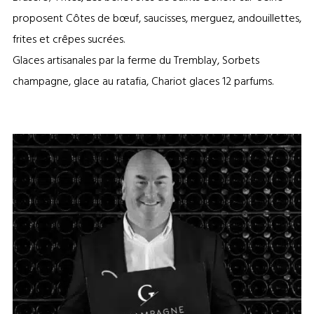
proposent Côtes de bœuf, saucisses, merguez, andouillettes,
frites et crêpes sucrées.
Glaces artisanales par la ferme du Tremblay, Sorbets
champagne, glace au ratafia, Chariot glaces 12 parfums.