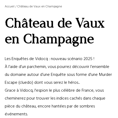
MASQ
Accueil
/
Château de Vaux en Champagne
LA
GALERI
Château de Vaux
AFFIC
OU
MASQ
en Champagne
LA
CARTE
Les Enquêtes de Vidocq : nouveau scénario 2025 !
À l’aide d’un parchemin, vous pourrez découvrir l’ensemble
du domaine autour d’une Enquête sous forme d'une Murder
Escape (cluedo) dont vous serez le héros...
Grace à Vidocq, l'espion le plus célèbre de France, vous
cheminerez pour trouver les indices cachés dans chaque
pièce du château, encore hantées par de sombres
événements.