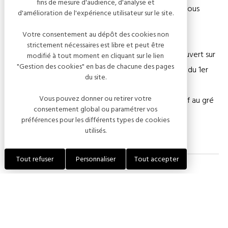
fins de mesure d'audience, d'analyse et
votre visite et des transats dans la cour d'honneur vous
d'amélioration de l'expérience utilisateur sur le site.
offriront la plus royale des siestes !
Votre consentement au dépôt des cookies non
strictement nécessaires est libre et peut être
Le restaurant du château "La poule de Vaux" sera ouvert sur
modifié à tout moment en cliquant sur le lien
"Gestion des cookies" en bas de chacune des pages
réservation tous les jeudis, vendredis et week-ends du 1er
du site.
mai au 30 septembre.
Vous pouvez donner ou retirer votre
Les plats faits maison sont concoctés par notre chef au gré
consentement global ou paramétrer vos
des saisons avec des produits frais et locaux.
préférences pour les différents types de cookies
utilisés.
Tout refuser
Personnaliser
Tout accepter
Capacité
Groupe - capacité max :