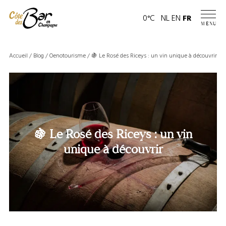
Panneau de gestion des cookies
Page
0°C
NL
EN
FR
MENU
météo
Accueil
/
Blog
/
Oenotourisme
/
🍇 Le Rosé des Riceys : un vin unique à découvrir
🍇 Le Rosé des Riceys : un vin
unique à découvrir