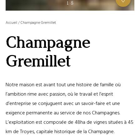
AFFIC
1
/
8
OU
MASQ
Accueil
/
Champagne Gremillet
LA
GALERI
Champagne
AFFIC
OU
MASQ
Gremillet
LA
CARTE
Notre maison est avant tout une histoire de famille où
l’ambition rime avec passion, où le travail et l’esprit
d’entreprise se conjuguent avec un savoir-faire et une
exigence permanente au service de nos Champagnes.
L’exploitation est composée de 48ha de vignes situées à 45
km de Troyes, capitale historique de la Champagne.