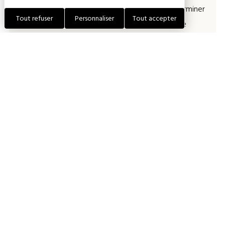
caves. Pour terminer
Tout refuser
Personnaliser
Tout accepter
en beauté, une
dégustation de 3
cuvées maison vous
est proposée au
showroom avec une
vue imprenable sur le
vignoble.
Départs de visite à
10h30 et 14h30 du
lundi au samedi + un
dimanche par mois
(sur inscription)
Tarif : à partir de 10€