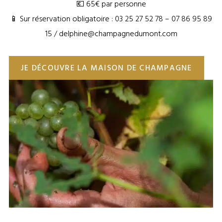
💶 65€ par personne
📱 Sur réservation obligatoire : 03 25 27 52 78 – 07 86 95 89
15 / delphine@champagnedumont.com
JE DÉCOUVRE LA MAISON DE CHAMPAGNE