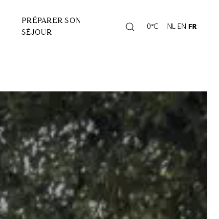
PRÉPARER SON
Rechercher
0°C
NL
EN
FR
Page
SÉJOUR
météo