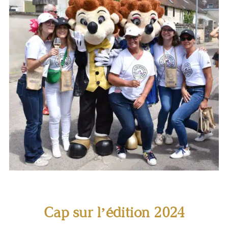
2023 ©Amélie Girou/OT Côte
2023 © OT Côte des Bar, Amélie
des Bar
Girou
Route du Champagne en Fête 2023 © OT Côte des Bar
Cap sur l’édition 2024