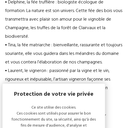
▪ Delphine, la fée truffière : biologiste écologue de
formation. La nature est son univers. Cette fée des bois vous
transmettra avec plaisir son amour pour le vignoble de
Champagne, les truffes de la forêt de Clairvaux et la
biodiversité.
▪ Tina, la fée matriarche : bienveillante, rassurante et toujours
souriante, elle vous guidera dans les méandres du domaine
et vous contera l’élaboration de nos champagnes.
▪ Laurent, le vigneron : passionné par la vigne et le vin,
rigoureux et inépuisable, l’artisan vigneron façonne ses
vignes comme un artiste crée son tableau, le tout en
préservant la nature.
Ce site utilise des cookies.
De 6 à 106 ans, la seule contrainte est la réservation,
Ces cookies sont utilisés pour assurer le bon
fonctionnement du site, sa sécurité, ainsi qu'à des
contactez-nous.
fins de mesure d'audience, d'analyse et