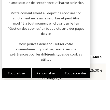
Ouvert toute l’année sur simple réservation.
d'amélioration de l'expérience utilisateur sur le site.
Votre consentement au dépôt des cookies non
strictement nécessaires est libre et peut être
modifié à tout moment en cliquant sur le lien
"Gestion des cookies" en bas de chacune des pages
du site.
Tarifs
Vous pouvez donner ou retirer votre
consentement global ou paramétrer vos
préférences pour les différents types de cookies
PRESTATIONS
DESCRIPTIONS
TARIFS
utilisés.
Autre
Découvrez autrement le
25,00 €
Tout refuser
Personnaliser
Tout accepter
Champagne, de
l'élaboration à la
dégustation.
Laissez-vous surprendre