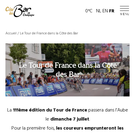
Panneau de gestion des cookies
Page
0°C
NL
EN
FR
MENU
météo
Accueil
/
Le Tour de France dans la Côte des Bar
Le Tour de France dans la Côte
des Bar
La
111ème édition du Tour de France
passera dans l’Aube
le
dimanche 7 juillet
.
Pour la première fois,
les coureurs emprunteront les