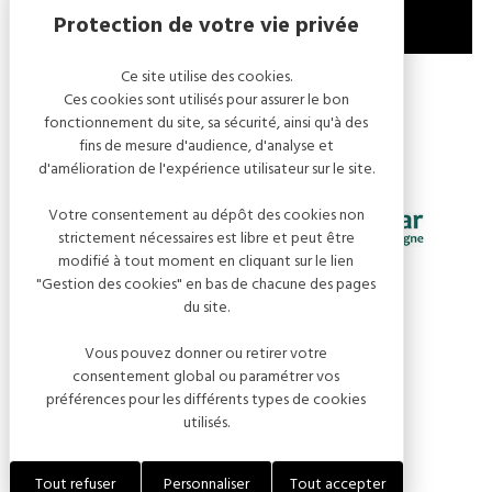
Ce site utilise des cookies.
MENTIONS LÉGALES
GESTION DES COOKIES
Ces cookies sont utilisés pour assurer le bon
fonctionnement du site, sa sécurité, ainsi qu'à des
fins de mesure d'audience, d'analyse et
d'amélioration de l'expérience utilisateur sur le site.
Votre consentement au dépôt des cookies non
strictement nécessaires est libre et peut être
modifié à tout moment en cliquant sur le lien
"Gestion des cookies" en bas de chacune des pages
du site.
Vous pouvez donner ou retirer votre
consentement global ou paramétrer vos
préférences pour les différents types de cookies
utilisés.
RÉALISATION KOREDGE
Tout refuser
Personnaliser
Tout accepter