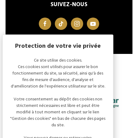
SUIVEZ-NOUS
facebook
tiktok
instagram
youtube
Ce site utilise des cookies.
MENTIONS LÉGALES
GESTION DES COOKIES
Ces cookies sont utilisés pour assurer le bon
fonctionnement du site, sa sécurité, ainsi qu'à des
fins de mesure d'audience, d'analyse et
d'amélioration de l'expérience utilisateur sur le site.
Votre consentement au dépôt des cookies non
strictement nécessaires est libre et peut être
modifié à tout moment en cliquant sur le lien
"Gestion des cookies" en bas de chacune des pages
du site.
Vous pouvez donner ou retirer votre