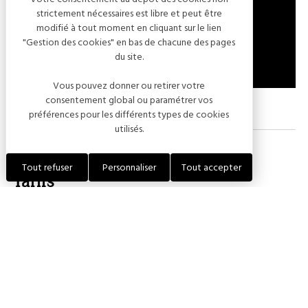
strictement nécessaires est libre et peut être
modifié à tout moment en cliquant sur le lien
"Gestion des cookies" en bas de chacune des pages
du site.
Vous pouvez donner ou retirer votre
consentement global ou paramétrer vos
préférences pour les différents types de cookies
utilisés.
Tout refuser
Personnaliser
Tout accepter
Tarifs
PRESTATIONS
DESCRIPTIONS
TARIFS
Autre
Gamme de Champagne de
16,50€ à 38€