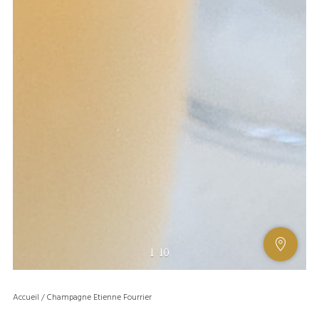
AFFIC
1
/
10
OU
MASQ
Accueil
/
Champagne Etienne Fourrier
LA