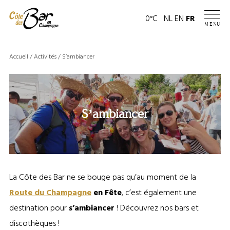
Panneau de gestion des cookies
Page
0°C
NL
EN
FR
MENU
météo
Accueil
/
Activités
/
S’ambiancer
S’ambiancer
La Côte des Bar ne se bouge pas qu’au moment de la
Route du Champagne
en Fête
, c’est également une
destination pour
s’ambiancer
! Découvrez nos bars et
discothèques !