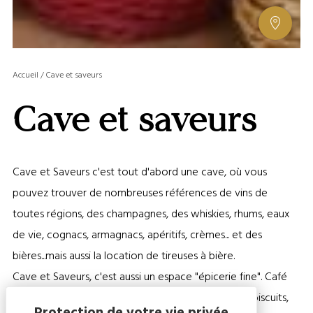
AFFIC
OU
MASQ
Accueil
/
Cave et saveurs
LA
GALERI
Cave et saveurs
AFFIC
OU
MASQ
LA
Cave et Saveurs c'est tout d'abord une cave, où vous
CARTE
pouvez trouver de nombreuses références de vins de
toutes régions, des champagnes, des whiskies, rhums, eaux
de vie, cognacs, armagnacs, apéritifs, crèmes... et des
bières...mais aussi la location de tireuses à bière.
Cave et Saveurs, c'est aussi un espace "épicerie fine". Café
de torréfaction artisanale, thés, tisanes, chocolats, biscuits,