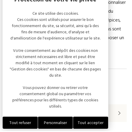
pâtes de fruits, dragées que vous pourrez faire personnaliser
et toutes sortes de douceurs sucrées. Des produits du
Ce site utilise des cookies.
Ces cookies sont utilisés pour assurer le bon
terroir français dont des produits champenois, des épices,
fonctionnement du site, sa sécurité, ainsi qu'à des
condiments, huiles de première pression à froid, vous sont
fins de mesure d'audience, d'analyse et
également proposés. Vous trouverez de quoi composer un
d'amélioration de l'expérience utilisateur sur le site.
panier garni qui vous sera préparé avec goût.
Votre consentement au dépôt des cookies non
strictement nécessaires est libre et peut être
modifié à tout moment en cliquant sur le lien
"Gestion des cookies" en bas de chacune des pages
du site.
Vous pouvez donner ou retirer votre
Périodes d'ouverture
consentement global ou paramétrer vos
préférences pour les différents types de cookies
utilisés.
Du 01 janvier au 31 décembre 2026
Tout refuser
Personnaliser
Tout accepter