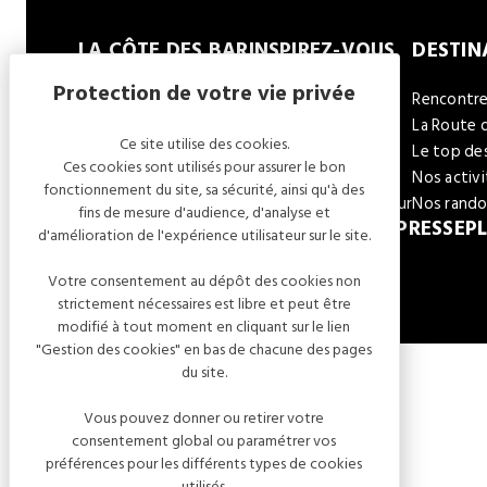
LA CÔTE DES BAR
INSPIREZ-VOUS
DESTI
Bar-sur-Aube
En famille
Rencontre
Bar-sur-Seine
En couple
La Route 
Ce site utilise des cookies.
Les Riceys
Entre amis
Le top de
Ces cookies sont utilisés pour assurer le bon
Essoyes
En groupe
Nos activi
fonctionnement du site, sa sécurité, ainsi qu'à des
Mussy-sur-Seine
Nos 10 coups de coeur
Nos rand
fins de mesure d'audience, d'analyse et
NEWSLETTER
ESPACE ÉLU
ESPACE PRESSE
PL
d'amélioration de l'expérience utilisateur sur le site.
Votre consentement au dépôt des cookies non
strictement nécessaires est libre et peut être
modifié à tout moment en cliquant sur le lien
"Gestion des cookies" en bas de chacune des pages
du site.
Vous pouvez donner ou retirer votre
MENTIONS LÉGALES
GESTION DES COOKIES
consentement global ou paramétrer vos
préférences pour les différents types de cookies
utilisés.