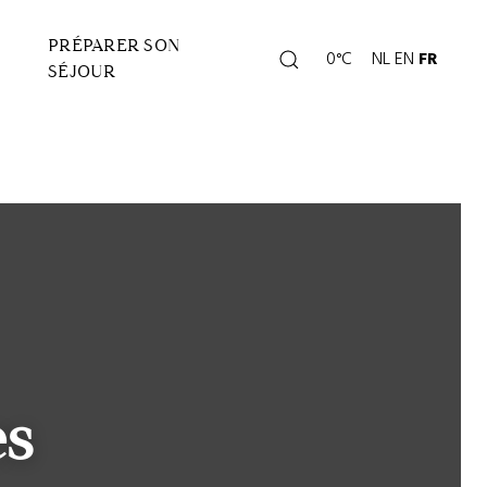
PRÉPARER SON
Rechercher
0°C
NL
EN
FR
Page
SÉJOUR
météo
es