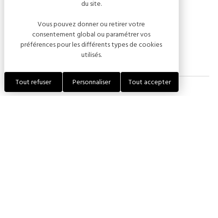
du site.
Sur réservation obligatoire, places limitées.
Vous pouvez donner ou retirer votre
consentement global ou paramétrer vos
Réservation en ligne ou par téléphone.
préférences pour les différents types de cookies
utilisés.
Tout refuser
Personnaliser
Tout accepter
Dates de l'événement
29 août 2026 — 10:00 - 11:30
Tarifs