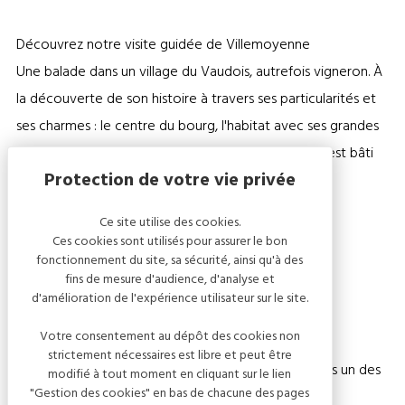
Découvrez notre visite guidée de Villemoyenne
Une balade dans un village du Vaudois, autrefois vigneron. À
la découverte de son histoire à travers ses particularités et
ses charmes : le centre du bourg, l'habitat avec ses grandes
longères, ses écoles, la Seine au bord de laquelle il est bâti
et l'évocation de Villemoyennois remarquable.
Ce site utilise des cookies.
Les samedis 25 Juillet & 29 Août à 10h
Ces cookies sont utilisés pour assurer le bon
Adulte: 6€ / Duo: 10€ / Tarif pass CDB*: 5€
fonctionnement du site, sa sécurité, ainsi qu'à des
fins de mesure d'audience, d'analyse et
Rendez-vous devant l’église
d'amélioration de l'expérience utilisateur sur le site.
Votre consentement au dépôt des cookies non
*Le tarif pass ne peut être accordé qu'en cas de
strictement nécessaires est libre et peut être
présentation du Pass CDB 2026 déjà tamponné dans un des
modifié à tout moment en cliquant sur le lien
"Gestion des cookies" en bas de chacune des pages
sites partenaires