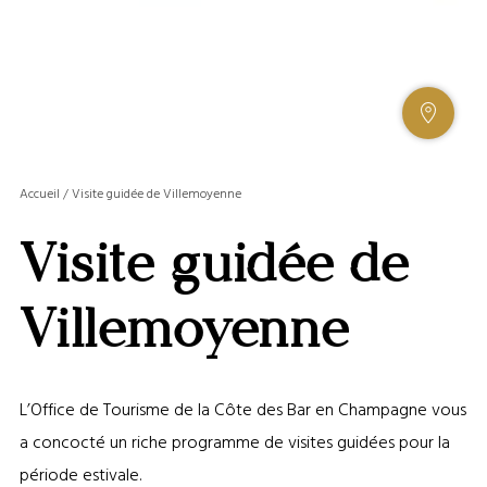
AFFIC
OU
MASQ
Accueil
/
Visite guidée de Villemoyenne
LA
GALERI
Visite guidée de
AFFIC
OU
MASQ
Villemoyenne
LA
CARTE
L’Office de Tourisme de la Côte des Bar en Champagne vous
a concocté un riche programme de visites guidées pour la
période estivale.