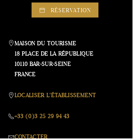
AFFIC
OU
RÉSERVATION
MASQ
LA
CARTE
MAISON DU TOURISME
18 PLACE DE LA RÉPUBLIQUE
10110 BAR-SUR-SEINE
FRANCE
LOCALISER L'ÉTABLISSEMENT
+33 (0)3 25 29 94 43
CONTACTER