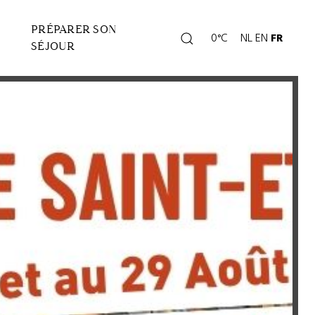
PRÉPARER SON
Rechercher
0°C
NL
EN
FR
Page
SÉJOUR
météo