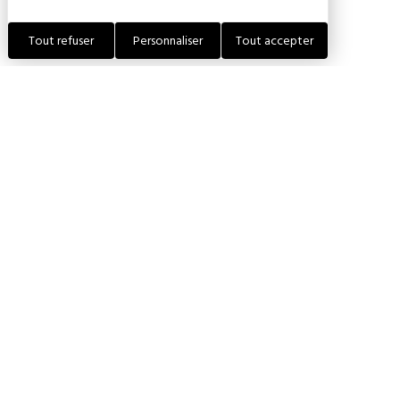
17 août 2026 — 14:30
Tout refuser
Personnaliser
Tout accepter
10140 THIEFFRAIN
FRANCE
LOCALISER L'ÉTABLISSEMENT