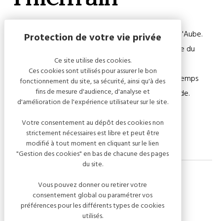
Profitez de votre été pour découvrir les églises de l'Aube.
Pour permettre à chacun de découvrir le patrimoine du
Ce site utilise des cookies.
territoire, les Offices de tourisme et des bénévoles
Ces cookies sont utilisés pour assurer le bon
proposent de vous ouvrir les portes des églises le temps
fonctionnement du site, sa sécurité, ainsi qu'à des
fins de mesure d'audience, d'analyse et
d'une visite commentée par un bénévole ou un guide.
d'amélioration de l'expérience utilisateur sur le site.
Rendez-vous devant l'église.
Votre consentement au dépôt des cookies non
strictement nécessaires est libre et peut être
modifié à tout moment en cliquant sur le lien
"Gestion des cookies" en bas de chacune des pages
du site.
Vous pouvez donner ou retirer votre
consentement global ou paramétrer vos
Dates de l'événement
préférences pour les différents types de cookies
utilisés.