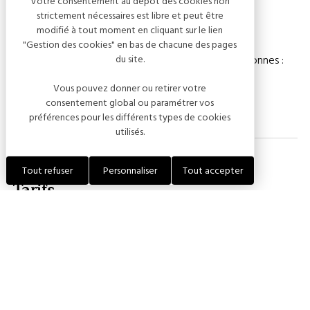
Votre consentement au dépôt des cookies non
strictement nécessaires est libre et peut être
Capacité
modifié à tout moment en cliquant sur le lien
"Gestion des cookies" en bas de chacune des pages
Chambre(s) : 54
Nombre de personnes :
du site.
219
Vous pouvez donner ou retirer votre
consentement global ou paramétrer vos
préférences pour les différents types de cookies
utilisés.
Tout refuser
Personnaliser
Tout accepter
Tarifs
PRESTATIONS
DESCRIPTIONS
Nuitée
Roulotte gîte pour 4 à 5 personnes à
partir de 92€