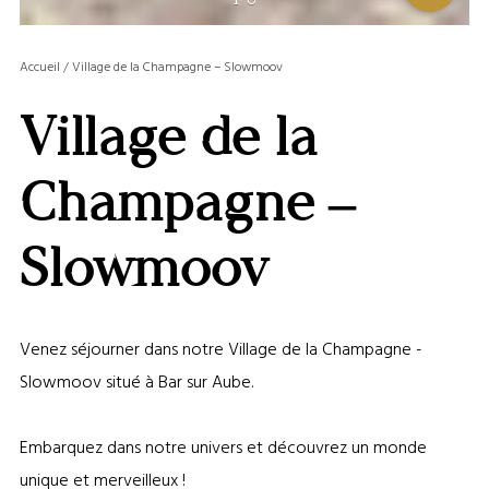
OU
MASQ
Accueil
/
Village de la Champagne – Slowmoov
LA
GALERI
Village de la
AFFIC
OU
MASQ
Champagne –
LA
CARTE
Slowmoov
Venez séjourner dans notre Village de la Champagne -
Slowmoov situé à Bar sur Aube.
Embarquez dans notre univers et découvrez un monde
unique et merveilleux !