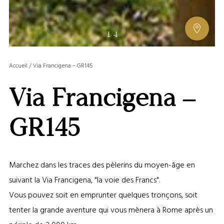
AFFIC
1
/
4
OU
MASQ
Accueil
/
Via Francigena – GR145
LA
GALERI
Via Francigena –
AFFIC
OU
MASQ
GR145
LA
CARTE
Marchez dans les traces des pèlerins du moyen-âge en
suivant la Via Francigena, "la voie des Francs".
Vous pouvez soit en emprunter quelques tronçons, soit
tenter la grande aventure qui vous mènera à Rome après un