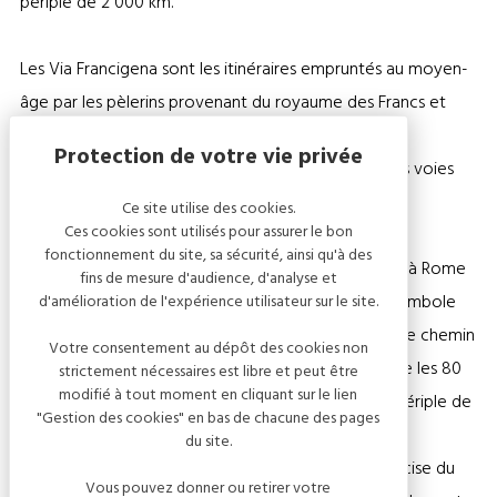
périple de 2 000 km.
Les Via Francigena sont les itinéraires empruntés au moyen-
âge par les pèlerins provenant du royaume des Francs et
devant se rendre à Rome, siège de la chrétienté en
occident. Ils utilisent en grande partie de réseau des voies
romaines de l’époque.
Ce site utilise des cookies.
Ces cookies sont utilisés pour assurer le bon
fonctionnement du site, sa sécurité, ainsi qu'à des
En 990, l’archevêque de Canterbury Sigéric se rend à Rome
fins de mesure d'audience, d'analyse et
pour y recevoir son pallium (large bande de tissu, symbole
d'amélioration de l'expérience utilisateur sur le site.
de son investiture) des mains du pape Jean XV. Sur le chemin
Votre consentement au dépôt des cookies non
du retour, il rédige un journal de voyage qui recense les 80
strictement nécessaires est libre et peut être
modifié à tout moment en cliquant sur le lien
étapes qui lui furent nécessaire pour effectuer ce périple de
"Gestion des cookies" en bas de chacune des pages
plus de 2000 km.
du site.
Ce précieux manuscrit permet d’avoir une idée précise du
Vous pouvez donner ou retirer votre