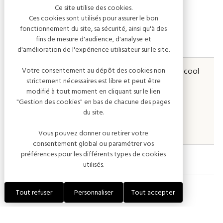
Tarifs
Ce site utilise des cookies.
Ces cookies sont utilisés pour assurer le bon
fonctionnement du site, sa sécurité, ainsi qu'à des
fins de mesure d'audience, d'analyse et
PRESTATIONS
DESCRIPTIONS
d'amélioration de l'expérience utilisateur sur le site.
Tarif menu
- 35€ avec alcool / 28€ sans alcool
Votre consentement au dépôt des cookies non
strictement nécessaires est libre et peut être
- 22€ de 13 à 16 ans
modifié à tout moment en cliquant sur le lien
- 17€ de 7 à 12 ans
"Gestion des cookies" en bas de chacune des pages
du site.
- 12€ de 4 à 6 ans
- 7€ de 0 à 3 ans
Vous pouvez donner ou retirer votre
consentement global ou paramétrer vos
préférences pour les différents types de cookies
utilisés.
Tout refuser
Personnaliser
Tout accepter
Périodes d'ouverture