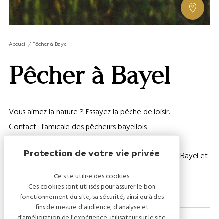
AFFIC
OU
MASQ
Accueil
/
Pêcher à Bayel
LA
GALERI
Pêcher à Bayel
AFFIC
OU
MASQ
LA
Vous aimez la nature ? Essayez la pêche de loisir.
CARTE
Contact : l'amicale des pêcheurs bayellois
Cartes de pêche disponibles au musée du cristal de Bayel et
son atelier du verre
Ce site utilise des cookies.
Ces cookies sont utilisés pour assurer le bon
fonctionnement du site, sa sécurité, ainsi qu'à des
fins de mesure d'audience, d'analyse et
d'amélioration de l'expérience utilisateur sur le site.