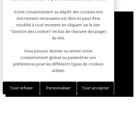
Votre consentement au dépôt des cookies non
strictement nécessaires est libre et peut être
modifié à tout moment en cliquant sur le lien
"Gestion des cookies" en bas de chacune des pages
du site.
10310 BAYEL
Vous pouvez donner ou retirer votre
FRANCE
consentement global ou paramétrer vos
préférences pour les différents types de cookies
utilisés.
LOCALISER L'ÉTABLISSEMENT
Tout refuser
Personnaliser
Tout accepter
VISITER LE SITE INTERNET
+33 (0)6 83 83 80 40