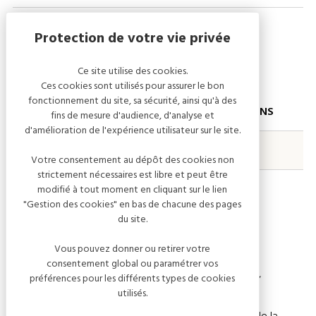
Tarifs
Ce site utilise des cookies.
Ces cookies sont utilisés pour assurer le bon
fonctionnement du site, sa sécurité, ainsi qu'à des
PRESTATIONS
DESCRIPTIONS
T
fins de mesure d'audience, d'analyse et
d'amélioration de l'expérience utilisateur sur le site.
Tarif de base - Adulte Plein tarif
9,
Votre consentement au dépôt des cookies non
strictement nécessaires est libre et peut être
Tarif réduit
10-18 ans,
4,
modifié à tout moment en cliquant sur le lien
"Gestion des cookies" en bas de chacune des pages
étudiants,
du site.
chômeurs,
Vous pouvez donner ou retirer votre
personnes
consentement global ou paramétrer vos
handicapées,
préférences pour les différents types de cookies
utilisés.
partenaires,