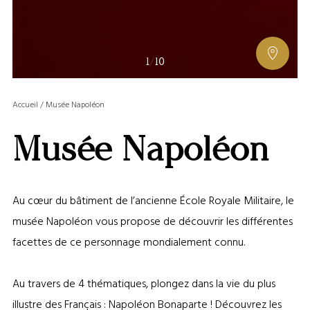
AFFIC
1
/
10
OU
MASQ
Accueil
/
Musée Napoléon
LA
GALERI
Musée Napoléon
AFFIC
OU
MASQ
LA
Au cœur du bâtiment de l’ancienne École Royale Militaire, le
CARTE
musée Napoléon vous propose de découvrir les différentes
facettes de ce personnage mondialement connu.
Au travers de 4 thématiques, plongez dans la vie du plus
illustre des Français : Napoléon Bonaparte ! Découvrez les