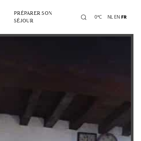
PRÉPARER SON
Rechercher
0°C
NL
EN
FR
Page
SÉJOUR
météo