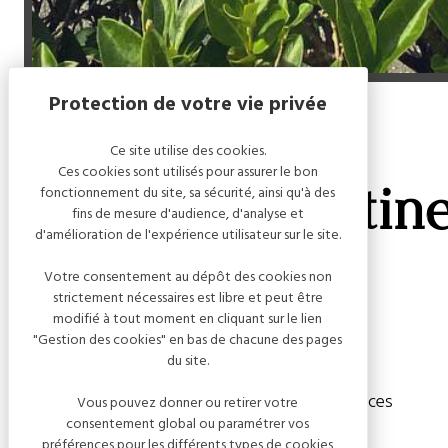
Accueil
/
Maison & Tartine
Ce site utilise des cookies.
Ces cookies sont utilisés pour assurer le bon
Maison & Tartin
fonctionnement du site, sa sécurité, ainsi qu'à des
fins de mesure d'audience, d'analyse et
d'amélioration de l'expérience utilisateur sur le site.
Votre consentement au dépôt des cookies non
strictement nécessaires est libre et peut être
modifié à tout moment en cliquant sur le lien
Modes de paiement
"Gestion des cookies" en bas de chacune des pages
du site.
Carte bancaire
Espèces
Vous pouvez donner ou retirer votre
consentement global ou paramétrer vos
préférences pour les différents types de cookies