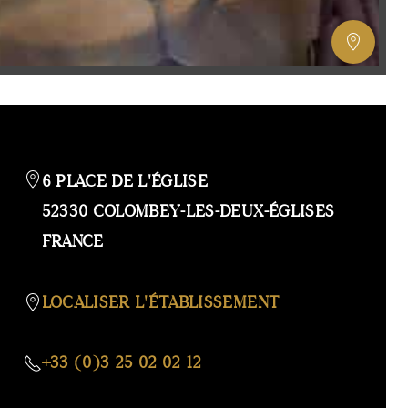
AFFIC
OU
MASQ
LA
GALERI
AFFIC
OU
6 PLACE DE L'ÉGLISE
MASQ
52330 COLOMBEY-LES-DEUX-ÉGLISES
LA
FRANCE
CARTE
LOCALISER L'ÉTABLISSEMENT
+33 (0)3 25 02 02 12