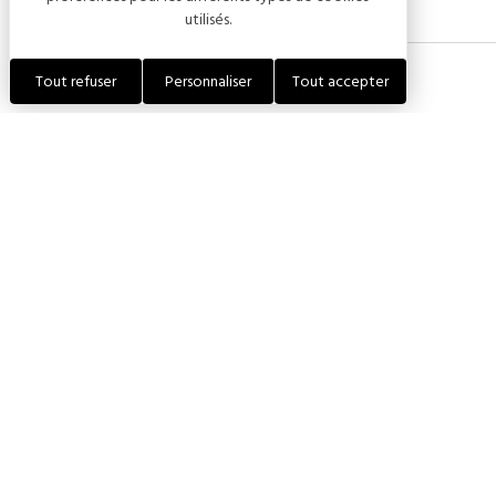
utilisés.
Tout refuser
Personnaliser
Tout accepter
Périodes d'ouverture
Du 01 janvier au 31 décembre 2026
Du 01 janvier au 31 décembre 2027