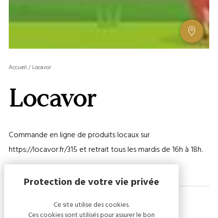
AFFIC
OU
MASQ
Accueil
/
Locavor
LA
GALERI
Locavor
AFFIC
OU
MASQ
LA
Commande en ligne de produits locaux sur
CARTE
https://locavor.fr/315 et retrait tous les mardis de 16h à 18h.
Ce site utilise des cookies.
Ces cookies sont utilisés pour assurer le bon