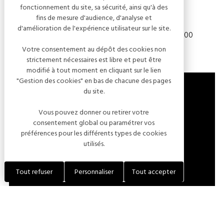
Périodes d'ouverture
fonctionnement du site, sa sécurité, ainsi qu'à des
fins de mesure d'audience, d'analyse et
d'amélioration de l'expérience utilisateur sur le site.
Du 01 janvier au 31 décembre 2026 — 16:00 - 18:00
Votre consentement au dépôt des cookies non
strictement nécessaires est libre et peut être
modifié à tout moment en cliquant sur le lien
"Gestion des cookies" en bas de chacune des pages
du site.
13 RUE LOCHÈRE
Vous pouvez donner ou retirer votre
consentement global ou paramétrer vos
10200 CHAMPIGNOL-LEZ-MONDEVILLE
préférences pour les différents types de cookies
FRANCE
utilisés.
LOCALISER L'ÉTABLISSEMENT
Tout refuser
Personnaliser
Tout accepter
VISITER LE SITE INTERNET