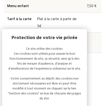
Menu enfant
7,50 €
Tarif à la carte
Plat à la carte à partir de
5€
Menu adulte
Menu/formule à partir de
11€
Ce site utilise des cookies.
Ces cookies sont utilisés pour assurer le bon
fonctionnement du site, sa sécurité, ainsi qu'à des
fins de mesure d'audience, d'analyse et
d'amélioration de l'expérience utilisateur sur le site.
Modes de paiement
Votre consentement au dépôt des cookies non
strictement nécessaires est libre et peut être
Chèques
Titre Restaurant
modifié à tout moment en cliquant sur le lien
Espèces
"Gestion des cookies" en bas de chacune des pages
du site.