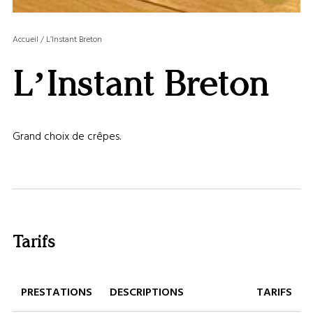
OU
MASQ
Accueil
/
L’Instant Breton
LA
GALERI
L’Instant Breton
AFFIC
OU
MASQ
LA
Grand choix de crêpes.
CARTE
Tarifs
PRESTATIONS
DESCRIPTIONS
TARIFS