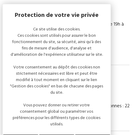
Hôtel ouvert 7 jours sur 7
Restaurant ouvert tous les jours de 10h à 13h30 et de 19h à
Ce site utilise des cookies.
21h30.
Ces cookies sont utilisés pour assurer le bon
fonctionnement du site, sa sécurité, ainsi qu'à des
Fermé le dimanche soir.
fins de mesure d'audience, d'analyse et
d'amélioration de l'expérience utilisateur sur le site.
Votre consentement au dépôt des cookies non
strictement nécessaires est libre et peut être
modifié à tout moment en cliquant sur le lien
"Gestion des cookies" en bas de chacune des pages
Capacité
du site.
Vous pouvez donner ou retirer votre
Chambre(s) : 11
Nombre de personnes : 22
consentement global ou paramétrer vos
préférences pour les différents types de cookies
utilisés.