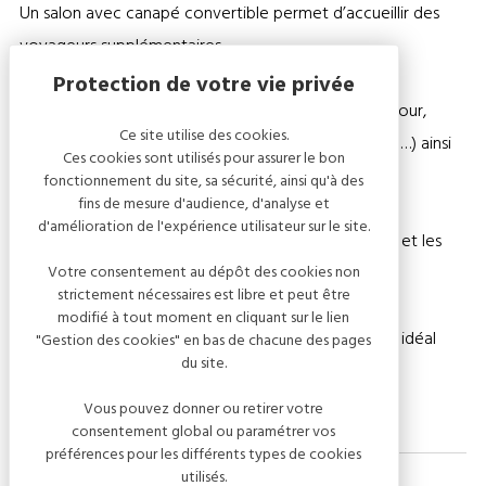
Un salon avec canapé convertible permet d’accueillir des
voyageurs supplémentaires.
Vous disposez d’une cuisine entièrement équipée (four,
Ce site utilise des cookies.
plaques, réfrigérateur, lave-vaisselle, machine à café…) ainsi
Ces cookies sont utilisés pour assurer le bon
que d’une salle de douche avec WC.
fonctionnement du site, sa sécurité, ainsi qu'à des
fins de mesure d'audience, d'analyse et
d'amélioration de l'expérience utilisateur sur le site.
Pour votre confort, les lits sont faits à votre arrivée et les
serviettes de bain sont fournis.
Votre consentement au dépôt des cookies non
strictement nécessaires est libre et peut être
modifié à tout moment en cliquant sur le lien
La maison est située dans un environnement calme, idéal
"Gestion des cookies" en bas de chacune des pages
du site.
pour se reposer après une journée de visites.
Vous pouvez donner ou retirer votre
consentement global ou paramétrer vos
préférences pour les différents types de cookies
utilisés.