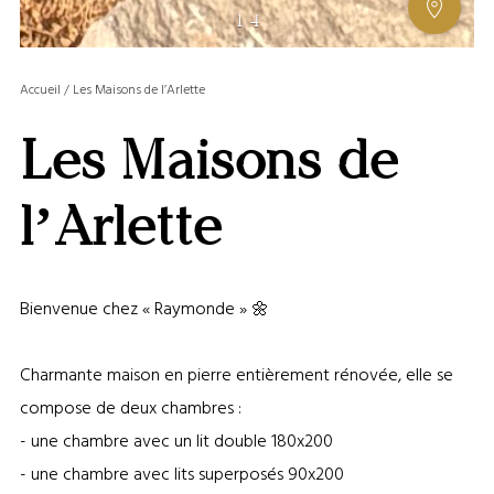
AFFIC
1
/
4
OU
MASQ
Accueil
/
Les Maisons de l’Arlette
LA
GALERI
Les Maisons de
AFFIC
OU
MASQ
l’Arlette
LA
CARTE
Bienvenue chez « Raymonde » 🌼
Charmante maison en pierre entièrement rénovée, elle se
compose de deux chambres :
- une chambre avec un lit double 180x200
- une chambre avec lits superposés 90x200