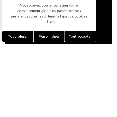
Vous pouvez donner ou retirer votre
LOCALISER L'ÉTABLISSEMENT
consentement global ou paramétrer vos
préférences pour les différents types de cookies
utilisés.
+33 (0)3 25 38 57 64
Tout refuser
Personnaliser
Tout accepter