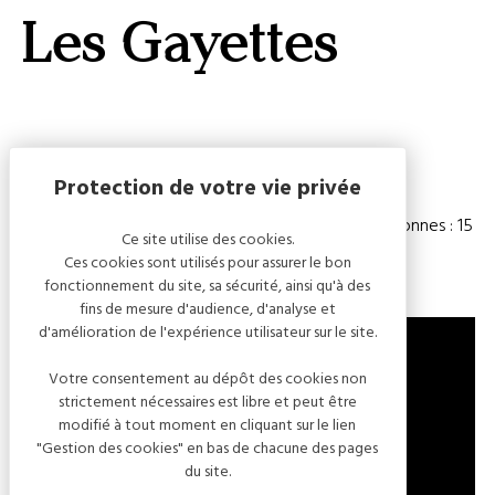
GALERI
Les Gayettes
AFFIC
OU
MASQ
LA
CARTE
Capacité
Chambre(s) : 4
Nombre de personnes : 15
Ce site utilise des cookies.
Ces cookies sont utilisés pour assurer le bon
fonctionnement du site, sa sécurité, ainsi qu'à des
fins de mesure d'audience, d'analyse et
d'amélioration de l'expérience utilisateur sur le site.
Votre consentement au dépôt des cookies non
strictement nécessaires est libre et peut être
1 RUE DE L'ÉCOLE
modifié à tout moment en cliquant sur le lien
10110 CELLES-SUR-OURCE
"Gestion des cookies" en bas de chacune des pages
FRANCE
du site.