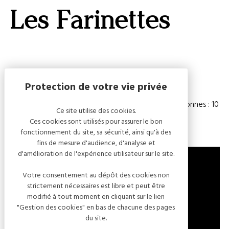
GALERI
Les Farinettes
AFFIC
OU
MASQ
LA
CARTE
Capacité
Chambre(s) : 4
Nombre de personnes : 10
Ce site utilise des cookies.
Ces cookies sont utilisés pour assurer le bon
fonctionnement du site, sa sécurité, ainsi qu'à des
fins de mesure d'audience, d'analyse et
d'amélioration de l'expérience utilisateur sur le site.
Votre consentement au dépôt des cookies non
strictement nécessaires est libre et peut être
25 GRANDE RUE
modifié à tout moment en cliquant sur le lien
10340 ARRELLES
"Gestion des cookies" en bas de chacune des pages
FRANCE
du site.