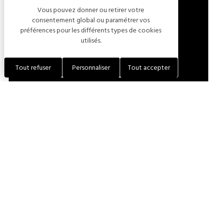
Vous pouvez donner ou retirer votre
LOCALISER L'ÉTABLISSEMENT
consentement global ou paramétrer vos
préférences pour les différents types de cookies
utilisés.
+33 (0)6 68 38 12 13
Tout refuser
Personnaliser
Tout accepter