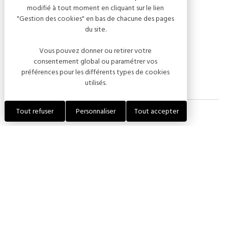
modifié à tout moment en cliquant sur le lien
Et comme toujours un goûter offert !
"Gestion des cookies" en bas de chacune des pages
du site.
De 3 à 10 ans.
Vous pouvez donner ou retirer votre
Réservation par email.
consentement global ou paramétrer vos
préférences pour les différents types de cookies
utilisés.
Tout refuser
Personnaliser
Tout accepter
Dates de l'événement
12 août 2026 — 14:00 - 16:30
Tarifs