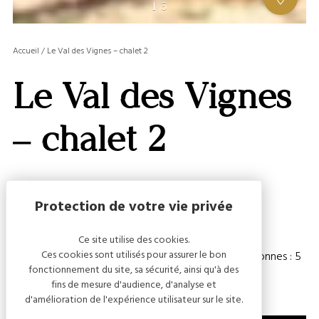
AFFIC
1
/
5
OU
MASQ
Accueil
/
Le Val des Vignes – chalet 2
LA
GALERI
Le Val des Vignes
AFFIC
OU
MASQ
– chalet 2
LA
CARTE
Capacité
Ce site utilise des cookies.
Ces cookies sont utilisés pour assurer le bon
Chambre(s) : 2
Nombre de personnes : 5
fonctionnement du site, sa sécurité, ainsi qu'à des
fins de mesure d'audience, d'analyse et
d'amélioration de l'expérience utilisateur sur le site.