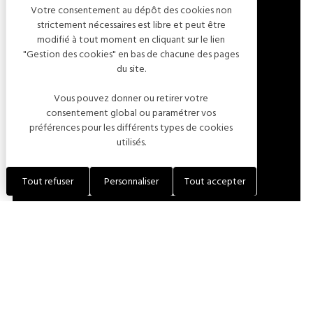
Votre consentement au dépôt des cookies non
strictement nécessaires est libre et peut être
modifié à tout moment en cliquant sur le lien
CHEMIN GABRIELLE RENARD
"Gestion des cookies" en bas de chacune des pages
du site.
10360 ESSOYES
FRANCE
Vous pouvez donner ou retirer votre
consentement global ou paramétrer vos
préférences pour les différents types de cookies
LOCALISER L'ÉTABLISSEMENT
utilisés.
+33 (0)6 52 90 74 84
Tout refuser
Personnaliser
Tout accepter
+33 (0)6 48 53 36 05