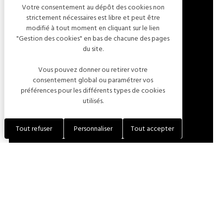
Votre consentement au dépôt des cookies non
strictement nécessaires est libre et peut être
modifié à tout moment en cliquant sur le lien
CHEMIN GABRIELLE RENARD
"Gestion des cookies" en bas de chacune des pages
du site.
10360 ESSOYES
FRANCE
Vous pouvez donner ou retirer votre
consentement global ou paramétrer vos
préférences pour les différents types de cookies
LOCALISER L'ÉTABLISSEMENT
utilisés.
+33 (0)6 52 90 74 84
Tout refuser
Personnaliser
Tout accepter
+33 (0)6 48 53 36 05