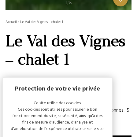
AFFIC
1
/
5
OU
MASQ
Accueil
/
Le Val des Vignes – chalet 1
LA
GALERI
Le Val des Vignes
AFFIC
OU
MASQ
– chalet 1
LA
CARTE
Capacité
Ce site utilise des cookies.
Ces cookies sont utilisés pour assurer le bon
Chambre(s) : 2
Nombre de personnes : 5
fonctionnement du site, sa sécurité, ainsi qu'à des
fins de mesure d'audience, d'analyse et
d'amélioration de l'expérience utilisateur sur le site.