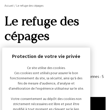
MASQ
Accueil
/
Le refuge des cépages
LA
GALERI
Le refuge des
AFFIC
OU
MASQ
cépages
LA
CARTE
Capacité
Ce site utilise des cookies.
Ces cookies sont utilisés pour assurer le bon
Chambre(s) : 2
Nombre de personnes : 5
fonctionnement du site, sa sécurité, ainsi qu'à des
fins de mesure d'audience, d'analyse et
d'amélioration de l'expérience utilisateur sur le site.
Votre consentement au dépôt des cookies non
strictement nécessaires est libre et peut être
modifié à tout moment en cliquant sur le lien