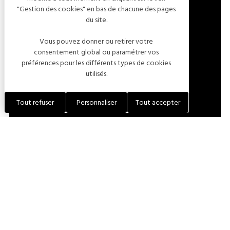
"Gestion des cookies" en bas de chacune des pages
37 RUE AUGUSTE RENOIR
du site.
10360 ESSOYES
Vous pouvez donner ou retirer votre
FRANCE
consentement global ou paramétrer vos
préférences pour les différents types de cookies
utilisés.
LOCALISER L'ÉTABLISSEMENT
Tout refuser
Personnaliser
Tout accepter
+33 (0)6 40 35 89 97