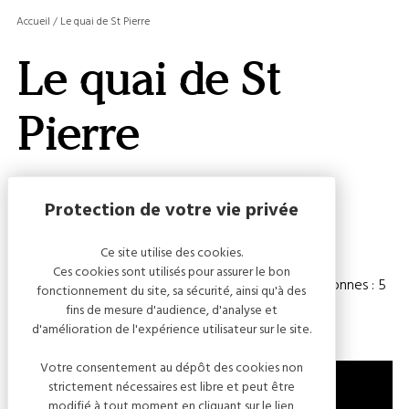
MASQ
Accueil
/
Le quai de St Pierre
LA
GALERI
Le quai de St
AFFIC
OU
MASQ
Pierre
LA
CARTE
Capacité
Ce site utilise des cookies.
Ces cookies sont utilisés pour assurer le bon
Chambre(s) : 2
Nombre de personnes : 5
fonctionnement du site, sa sécurité, ainsi qu'à des
fins de mesure d'audience, d'analyse et
d'amélioration de l'expérience utilisateur sur le site.
Votre consentement au dépôt des cookies non
strictement nécessaires est libre et peut être
modifié à tout moment en cliquant sur le lien