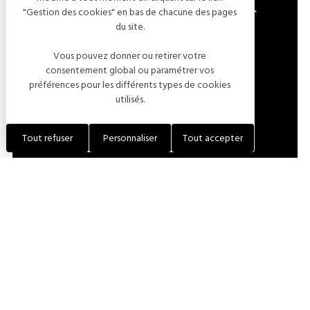
"Gestion des cookies" en bas de chacune des pages
5 IMPASSE DU GÉNÉRAL VOUILLEMENT
du site.
10200 BAR-SUR-AUBE
Vous pouvez donner ou retirer votre
FRANCE
consentement global ou paramétrer vos
préférences pour les différents types de cookies
utilisés.
LOCALISER L'ÉTABLISSEMENT
Tout refuser
Personnaliser
Tout accepter
+33 (0)6 82 59 76 05