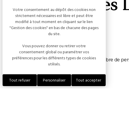
Le Prestige des 
Votre consentement au dépôt des cookies non
strictement nécessaires est libre et peut être
modifié à tout moment en cliquant sur le lien
"Gestion des cookies" en bas de chacune des pages
du site.
Capacité
Vous pouvez donner ou retirer votre
consentement global ou paramétrer vos
préférences pour les différents types de cookies
Chambre(s) : 4
Nombre de pers
utilisés.
Tout refuser
Personnaliser
Tout accepter