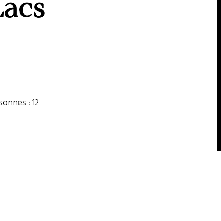
Lacs
onnes : 12