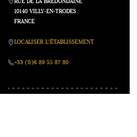
OU
RUE DE LA BREDONDAINE
MASQ
10140 VILLY-EN-TRODES
LA
FRANCE
CARTE
LOCALISER L'ÉTABLISSEMENT
+33 (0)6 89 55 87 80