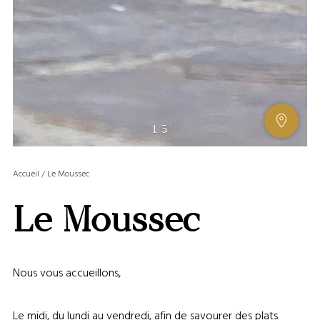
AFFIC
1
/
5
OU
MASQ
Accueil
/
Le Moussec
LA
GALERI
Le Moussec
AFFIC
OU
MASQ
LA
Nous vous accueillons,
CARTE
Le midi, du lundi au vendredi, afin de savourer des plats