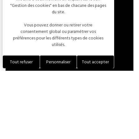
"Gestion des cookies" en bas de chacune des pages
4 RUE DU MOULIN
du site.
10260 JULLY-SUR-SARCE
Vous pouvez donner ou retirer votre
FRANCE
consentement global ou paramétrer vos
préférences pour les différents types de cookies
utilisés.
LOCALISER L'ÉTABLISSEMENT
Tout refuser
Personnaliser
Tout accepter
+33 (0)6 78 50 59 19