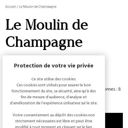
MASQ
Accueil
/
Le Moulin de Champagne
LA
GALERI
Le Moulin de
AFFIC
OU
MASQ
Champagne
LA
CARTE
Capacité
Ce site utilise des cookies.
Ces cookies sont utilisés pour assurer le bon
Chambre(s) : 3
Nombre de personnes : 8
fonctionnement du site, sa sécurité, ainsi qu'à des
fins de mesure d'audience, d'analyse et
d'amélioration de l'expérience utilisateur sur le site.
Votre consentement au dépôt des cookies non
strictement nécessaires est libre et peut être
modifié à tout moment en cliquant sur le lien