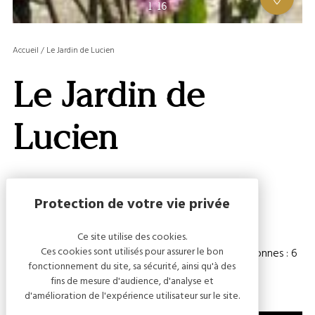
AFFIC
1
/
16
OU
MASQ
Accueil
/
Le Jardin de Lucien
LA
GALERI
Le Jardin de
AFFIC
OU
MASQ
Lucien
LA
CARTE
Capacité
Ce site utilise des cookies.
Ces cookies sont utilisés pour assurer le bon
Chambre(s) : 3
Nombre de personnes : 6
fonctionnement du site, sa sécurité, ainsi qu'à des
fins de mesure d'audience, d'analyse et
d'amélioration de l'expérience utilisateur sur le site.