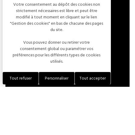
Votre consentement au dépôt des cookies non
strictement nécessaires est libre et peut être
modifié à tout moment en cliquant sur le lien
19 RUE DU SÉNATEUR LESACHÉ
"Gestion des cookies" en bas de chacune des pages
du site.
10340 LES RICEYS
FRANCE
Vous pouvez donner ou retirer votre
consentement global ou paramétrer vos
préférences pour les différents types de cookies
LOCALISER L'ÉTABLISSEMENT
utilisés.
+33 (0)3 25 29 85 13
Tout refuser
Personnaliser
Tout accepter
CONTACTER