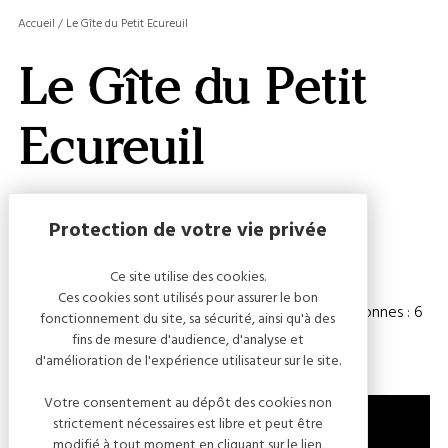
MASQ
Accueil
/
Le Gîte du Petit Ecureuil
LA
GALERI
Le Gîte du Petit
AFFIC
OU
MASQ
Ecureuil
LA
CARTE
Capacité
Ce site utilise des cookies.
Ces cookies sont utilisés pour assurer le bon
Chambre(s) : 2
Nombre de personnes : 6
fonctionnement du site, sa sécurité, ainsi qu'à des
fins de mesure d'audience, d'analyse et
d'amélioration de l'expérience utilisateur sur le site.
Votre consentement au dépôt des cookies non
strictement nécessaires est libre et peut être
modifié à tout moment en cliquant sur le lien