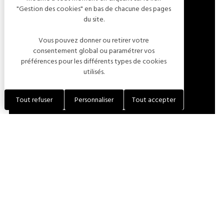
"Gestion des cookies" en bas de chacune des pages
2 CHEMIN DES FLEURS SAUVAGES
du site.
10110 BALNOT-SUR-LAIGNES
Vous pouvez donner ou retirer votre
FRANCE
consentement global ou paramétrer vos
préférences pour les différents types de cookies
utilisés.
LOCALISER L'ÉTABLISSEMENT
Tout refuser
Personnaliser
Tout accepter
+33 (0)3 25 29 37 49