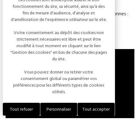
fonctionnement du site, sa sécurité, ainsi qu'à des
fins de mesure d'audience, d'analyse et
Chambre(s) : 22
Nombre de personnes :
d'amélioration de l'expérience utilisateur sur le site.
65
Votre consentement au dépôt des cookies non
strictement nécessaires est libre et peut être
modifié à tout moment en cliquant sur le lien
"Gestion des cookies" en bas de chacune des pages
du site.
Vous pouvez donner ou retirer votre
ROUTE DE VOUGREY
consentement global ou paramétrer vos
10260 FOUCHÈRES
préférences pour les différents types de cookies
utilisés.
FRANCE
Tout refuser
Personnaliser
Tout accepter
LOCALISER L'ÉTABLISSEMENT
+33 (0)3 25 40 17 47