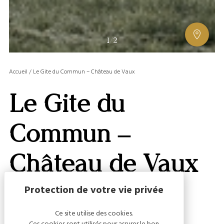
AFFIC
1
/
2
OU
MASQ
Accueil
/
Le Gite du Commun – Château de Vaux
LA
GALERI
Le Gite du
AFFIC
OU
MASQ
Commun –
LA
CARTE
Château de Vaux
Ce site utilise des cookies.
Capacité
Ces cookies sont utilisés pour assurer le bon