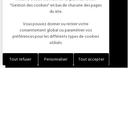
"Gestion des cookies" en bas de chacune des pages
4 RUE MARCEAU
du site.
10110 CHAUFFOUR-LÈS-BAILLY
Vous pouvez donner ou retirer votre
FRANCE
consentement global ou paramétrer vos
préférences pour les différents types de cookies
utilisés.
LOCALISER L'ÉTABLISSEMENT
Tout refuser
Personnaliser
Tout accepter
+33 (0)6 84 14 80 85