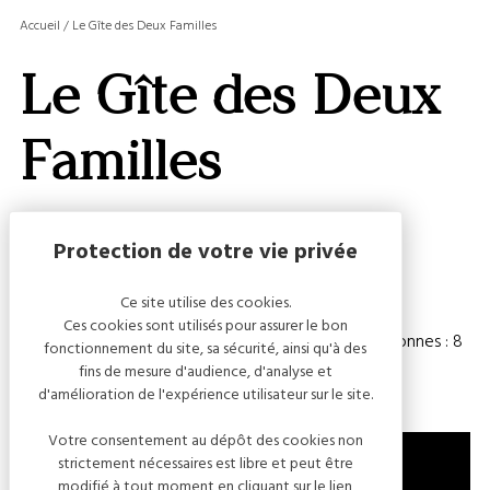
MASQ
Accueil
/
Le Gîte des Deux Familles
LA
GALERI
Le Gîte des Deux
AFFIC
OU
MASQ
Familles
LA
CARTE
Capacité
Ce site utilise des cookies.
Ces cookies sont utilisés pour assurer le bon
Chambre(s) : 5
Nombre de personnes : 8
fonctionnement du site, sa sécurité, ainsi qu'à des
fins de mesure d'audience, d'analyse et
d'amélioration de l'expérience utilisateur sur le site.
Votre consentement au dépôt des cookies non
strictement nécessaires est libre et peut être
modifié à tout moment en cliquant sur le lien